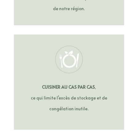
de notre région.
CUISINER AU CAS PAR CAS
,
ce qui limite l’excès de stockage et de
congélation inutile.